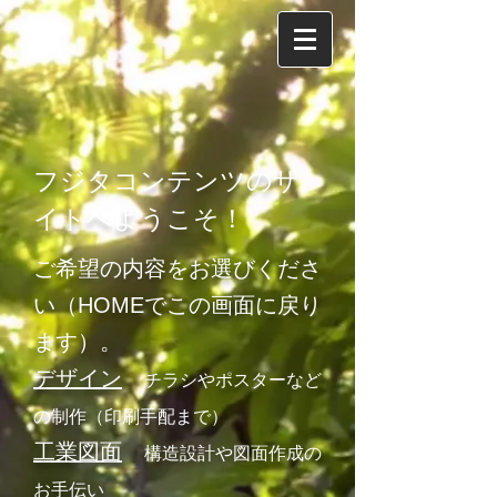
フジタコンテンツのサ
イトへようこそ！​​
ご希望の内容をお選びくださ
い（HOMEでこの画面に戻り
ます）。
デザイン
チラシやポスターなど
の制作（印刷手配まで）
工業図面
​構造設計や図面作成の
お手伝い