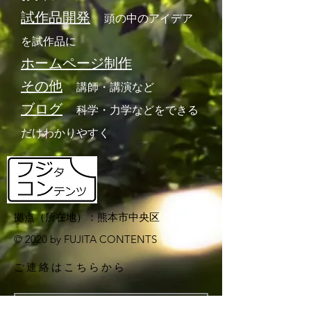
試作品開発
​頭の中のアイデア
を試作品に
ホームページ制作
その他
​講師・講演など
ブログ
​科学・力学などをできる
だけわかりやすく
拠点（所在地）：熊本市中央区
© 2020 by FUJITA CONTENTS
ご連絡はこちらから